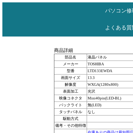
パソコン修
よくある質
商品詳細
部品名
液晶パネル
メーカー
TOSHIBA
型番
LTD133EWDA
画面サイズ
13.3
解像度
WXGA(1280x800)
表面加工
光沢
映像コネクタ
Mini40pin(LED-BL)
バックライト
無(LED)
タッチパネル
なし
駆動方式
備考・その他特徴
在庫ありの商品は最短即