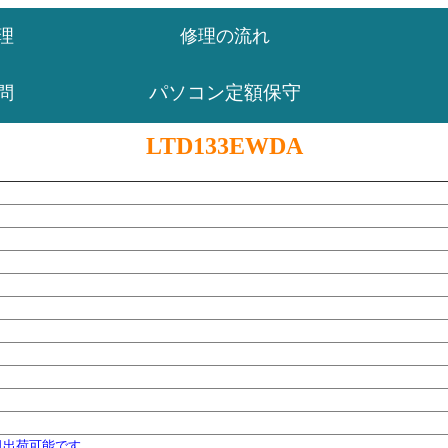
理
修理の流れ
パソコン定額保守
問
LTD133EWDA
日出荷可能です。