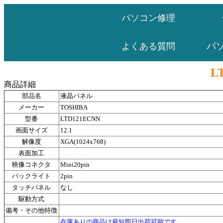
パソコン修理
パ
よくある質問
L
商品詳細
部品名
液晶パネル
メーカー
TOSHIBA
型番
LTD121ECNN
画面サイズ
12.1
解像度
XGA(1024x768)
表面加工
映像コネクタ
Mini20pin
バックライト
2pin
タッチパネル
なし
駆動方式
備考・その他特徴
在庫ありの商品は最短即日出荷可能です。