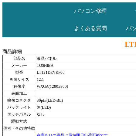
パソコン修理
パ
よくある質問
LT
商品詳細
部品名
液晶パネル
メーカー
TOSHIBA
型番
LT121DEVKP00
画面サイズ
12.1
解像度
WXGA(1280x800)
表面加工
映像コネクタ
30pin(LED-BL)
バックライト
無(LED)
タッチパネル
なし
駆動方式
備考・その他特徴
在庫ありの商品は最短即日出荷可能です。