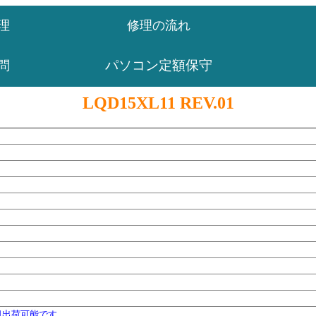
理
修理の流れ
パソコン定額保守
問
LQD15XL11 REV.01
日出荷可能です。