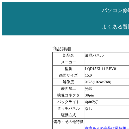
パソコン修
よくある質
商品詳細
部品名
液晶パネル
メーカー
型番
LQD15XL11 REV.01
画面サイズ
15.0
解像度
XGA(1024x768)
表面加工
光沢
映像コネクタ
30pin
バックライト
4pin2灯
タッチパネル
なし
駆動方式
備考・その他特徴
在庫ありの商品は最短即