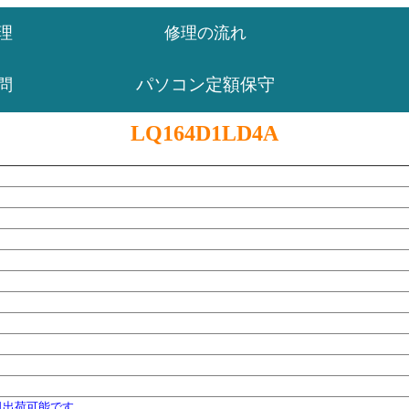
理
修理の流れ
パソコン定額保守
問
LQ164D1LD4A
日出荷可能です。