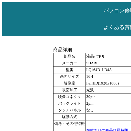
パソコン修
よくある質
商品詳細
部品名
液晶パネル
メーカー
SHARP
型番
LQ164D1LD4A
画面サイズ
16.4
解像度
FullHD(1920x1080)
表面加工
光沢
映像コネクタ
30pin
バックライト
2pin
タッチパネル
なし
駆動方式
備考・その他特徴
在庫ありの商品は最短即