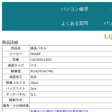
パソコン修理
パ
よくある質問
LQ
商品詳細
部品名
液晶パネル
メーカー
SHARP
型番
LQ150X1LBD1
画面サイズ
15.0
解像度
XGA(1024x768)
表面加工
光沢
映像コネクタ
20pin
バックライト
2pin
タッチパネル
なし
駆動方式
備考・その他特徴
在庫ありの商品は最短即日出荷可能です。