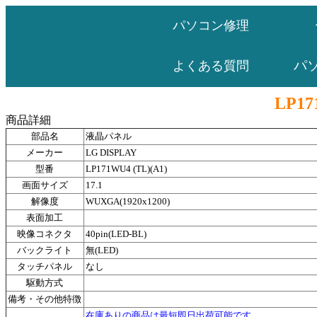
パソコン修理
パ
よくある質問
LP17
商品詳細
部品名
液晶パネル
メーカー
LG DISPLAY
型番
LP171WU4 (TL)(A1)
画面サイズ
17.1
解像度
WUXGA(1920x1200)
表面加工
映像コネクタ
40pin(LED-BL)
バックライト
無(LED)
タッチパネル
なし
駆動方式
備考・その他特徴
在庫ありの商品は最短即日出荷可能です。