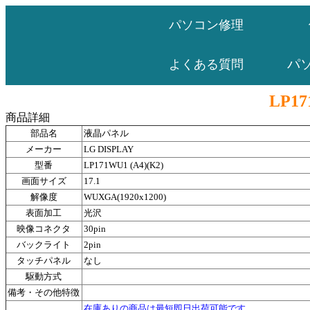
パソコン修理
パ
よくある質問
LP17
商品詳細
部品名
液晶パネル
メーカー
LG DISPLAY
型番
LP171WU1 (A4)(K2)
画面サイズ
17.1
解像度
WUXGA(1920x1200)
表面加工
光沢
映像コネクタ
30pin
バックライト
2pin
タッチパネル
なし
駆動方式
備考・その他特徴
在庫ありの商品は最短即日出荷可能です。