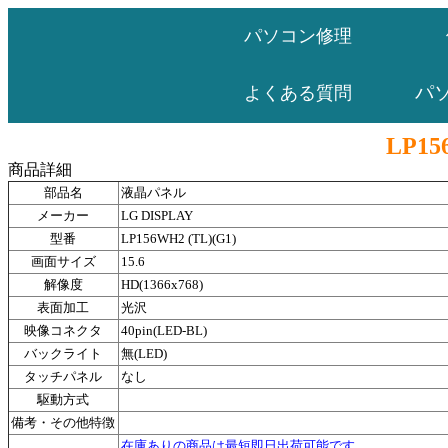
パソコン修理
パ
よくある質問
LP15
商品詳細
部品名
液晶パネル
メーカー
LG DISPLAY
型番
LP156WH2 (TL)(G1)
画面サイズ
15.6
解像度
HD(1366x768)
表面加工
光沢
映像コネクタ
40pin(LED-BL)
バックライト
無(LED)
タッチパネル
なし
駆動方式
備考・その他特徴
在庫ありの商品は最短即日出荷可能です。