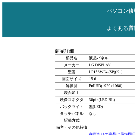
パソコン修
よくある質
商品詳細
部品名
液晶パネル
メーカー
LG DISPLAY
型番
LP156WF4 (SP)(K1)
画面サイズ
15.6
解像度
FullHD(1920x1080)
表面加工
映像コネクタ
30pin(LED-BL)
バックライト
無(LED)
タッチパネル
なし
駆動方式
備考・その他特徴
在庫ありの商品は最短即