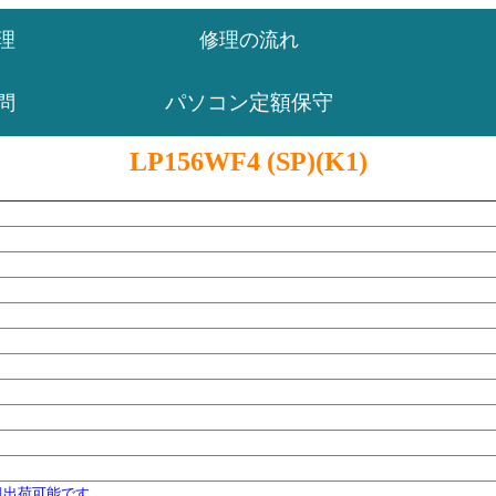
理
修理の流れ
パソコン定額保守
問
LP156WF4 (SP)(K1)
日出荷可能です。