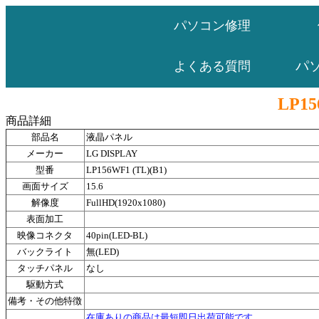
パソコン修理
パ
よくある質問
LP15
商品詳細
部品名
液晶パネル
メーカー
LG DISPLAY
型番
LP156WF1 (TL)(B1)
画面サイズ
15.6
解像度
FullHD(1920x1080)
表面加工
映像コネクタ
40pin(LED-BL)
バックライト
無(LED)
タッチパネル
なし
駆動方式
備考・その他特徴
在庫ありの商品は最短即日出荷可能です。