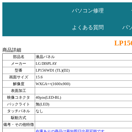
パソコン修理
パ
よくある質問
LP15
商品詳細
部品名
液晶パネル
メーカー
LG DISPLAY
型番
LP156WD1 (TL)(D2)
画面サイズ
15.6
解像度
WXGA++(1600x900)
表面加工
映像コネクタ
40pin(LED-BL)
バックライト
無(LED)
タッチパネル
なし
駆動方式
備考・その他特徴
在庫ありの商品は最短即日出荷可能です。