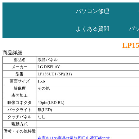
パソコン修理
パ
よくある質問
LP15
商品詳細
部品名
液晶パネル
メーカー
LG DISPLAY
型番
LP156UD1 (SP)(B1)
画面サイズ
15.6
解像度
その他
表面加工
映像コネクタ
40pin(LED-BL)
バックライト
無(LED)
タッチパネル
なし
駆動方式
備考・その他特徴
在庫ありの商品は最短即日出荷可能です。