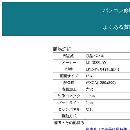
パソコン修
よくある質
商品詳細
部品名
液晶パネル
メーカー
LG DISPLAY
型番
LP154WX4 (TL)(B4)
画面サイズ
15.4
解像度
WXGA(1280x800)
表面加工
光沢
映像コネクタ
30pin
バックライト
2pin
タッチパネル
なし
駆動方式
備考・その他特徴
在庫ありの商品は最短即