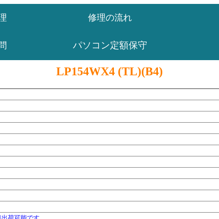
理
修理の流れ
パソコン定額保守
問
LP154WX4 (TL)(B4)
日出荷可能です。