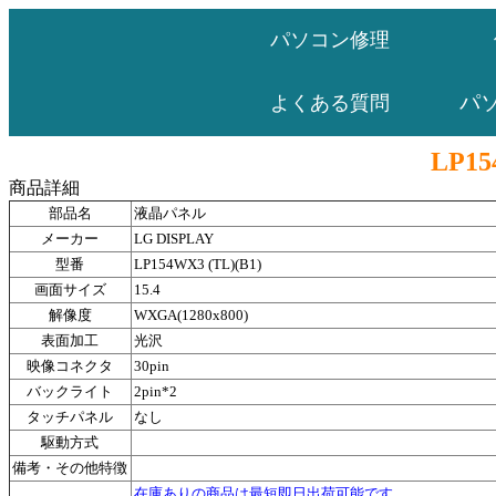
パソコン修理
パ
よくある質問
LP15
商品詳細
部品名
液晶パネル
メーカー
LG DISPLAY
型番
LP154WX3 (TL)(B1)
画面サイズ
15.4
解像度
WXGA(1280x800)
表面加工
光沢
映像コネクタ
30pin
バックライト
2pin*2
タッチパネル
なし
駆動方式
備考・その他特徴
在庫ありの商品は最短即日出荷可能です。