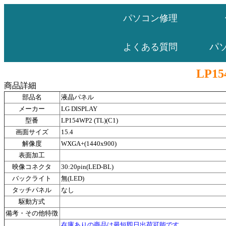
パソコン修理
パ
よくある質問
LP15
商品詳細
部品名
液晶パネル
メーカー
LG DISPLAY
型番
LP154WP2 (TL)(C1)
画面サイズ
15.4
解像度
WXGA+(1440x900)
表面加工
映像コネクタ
30:20pin(LED-BL)
バックライト
無(LED)
タッチパネル
なし
駆動方式
備考・その他特徴
在庫ありの商品は最短即日出荷可能です。