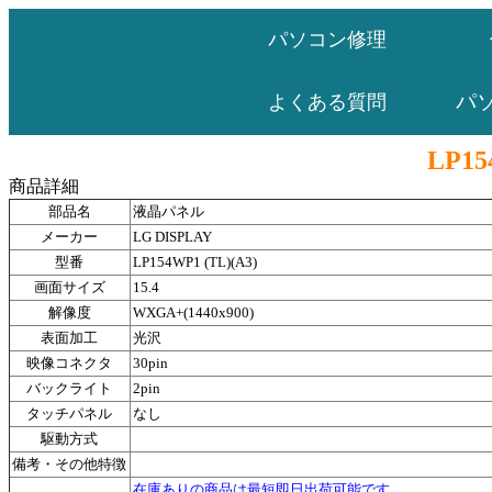
パソコン修理
パ
よくある質問
LP15
商品詳細
部品名
液晶パネル
メーカー
LG DISPLAY
型番
LP154WP1 (TL)(A3)
画面サイズ
15.4
解像度
WXGA+(1440x900)
表面加工
光沢
映像コネクタ
30pin
バックライト
2pin
タッチパネル
なし
駆動方式
備考・その他特徴
在庫ありの商品は最短即日出荷可能です。