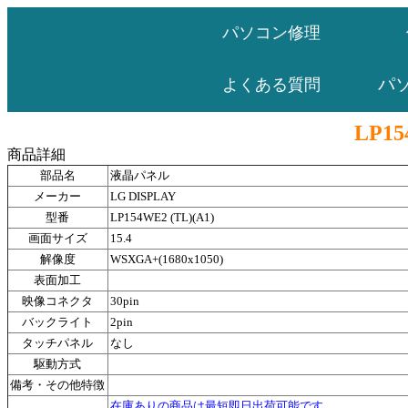
パソコン修理
パ
よくある質問
LP15
商品詳細
部品名
液晶パネル
メーカー
LG DISPLAY
型番
LP154WE2 (TL)(A1)
画面サイズ
15.4
解像度
WSXGA+(1680x1050)
表面加工
映像コネクタ
30pin
バックライト
2pin
タッチパネル
なし
駆動方式
備考・その他特徴
在庫ありの商品は最短即日出荷可能です。