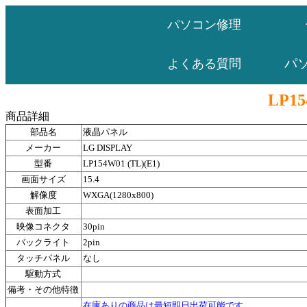
パソコン修理
パ
よくある質問
LP15
商品詳細
部品名
液晶パネル
メーカー
LG DISPLAY
型番
LP154W01 (TL)(E1)
画面サイズ
15.4
解像度
WXGA(1280x800)
表面加工
映像コネクタ
30pin
バックライト
2pin
タッチパネル
なし
駆動方式
備考・その他特徴
在庫ありの商品は最短即日出荷可能です。