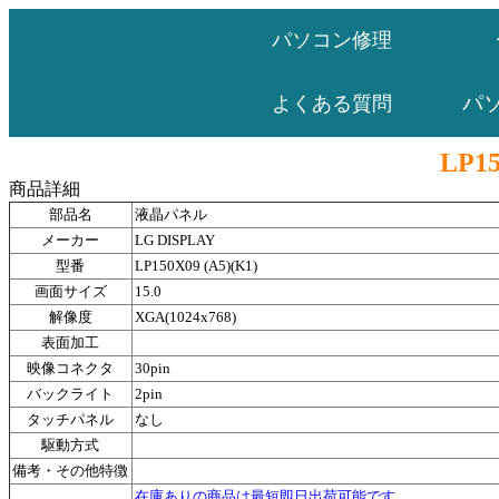
パソコン修理
パ
よくある質問
LP15
商品詳細
部品名
液晶パネル
メーカー
LG DISPLAY
型番
LP150X09 (A5)(K1)
画面サイズ
15.0
解像度
XGA(1024x768)
表面加工
映像コネクタ
30pin
バックライト
2pin
タッチパネル
なし
駆動方式
備考・その他特徴
在庫ありの商品は最短即日出荷可能です。