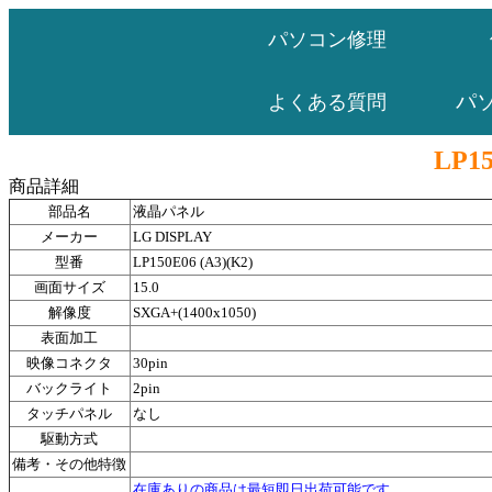
パソコン修理
パ
よくある質問
LP15
商品詳細
部品名
液晶パネル
メーカー
LG DISPLAY
型番
LP150E06 (A3)(K2)
画面サイズ
15.0
解像度
SXGA+(1400x1050)
表面加工
映像コネクタ
30pin
バックライト
2pin
タッチパネル
なし
駆動方式
備考・その他特徴
在庫ありの商品は最短即日出荷可能です。