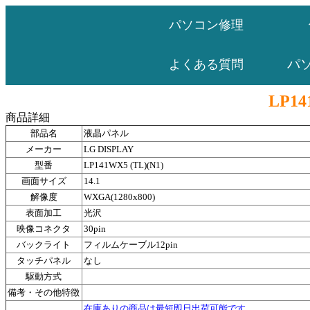
パソコン修理
パ
よくある質問
LP14
商品詳細
部品名
液晶パネル
メーカー
LG DISPLAY
型番
LP141WX5 (TL)(N1)
画面サイズ
14.1
解像度
WXGA(1280x800)
表面加工
光沢
映像コネクタ
30pin
バックライト
フィルムケーブル12pin
タッチパネル
なし
駆動方式
備考・その他特徴
在庫ありの商品は最短即日出荷可能です。