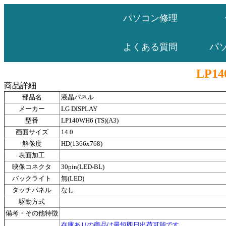
パソコン修理
パ
よくある質問
LP14
商品詳細
部品名
液晶パネル
メーカー
LG DISPLAY
型番
LP140WH6 (TS)(A3)
画面サイズ
14.0
解像度
HD(1366x768)
表面加工
映像コネクタ
30pin(LED-BL)
バックライト
無(LED)
タッチパネル
なし
駆動方式
備考・その他特徴
在庫ありの商品は最短即日出荷可能です。