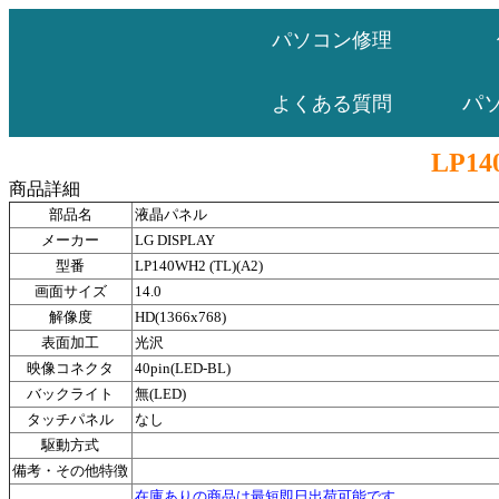
パソコン修理
パ
よくある質問
LP14
商品詳細
部品名
液晶パネル
メーカー
LG DISPLAY
型番
LP140WH2 (TL)(A2)
画面サイズ
14.0
解像度
HD(1366x768)
表面加工
光沢
映像コネクタ
40pin(LED-BL)
バックライト
無(LED)
タッチパネル
なし
駆動方式
備考・その他特徴
在庫ありの商品は最短即日出荷可能です。