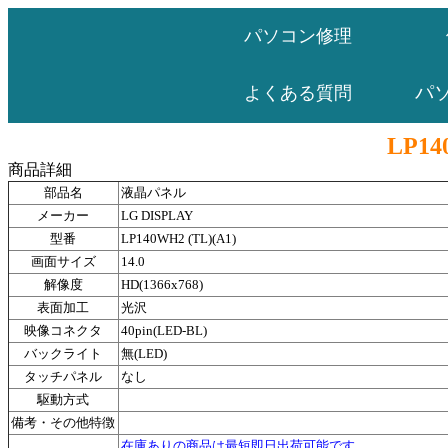
パソコン修理
パ
よくある質問
LP14
商品詳細
部品名
液晶パネル
メーカー
LG DISPLAY
型番
LP140WH2 (TL)(A1)
画面サイズ
14.0
解像度
HD(1366x768)
表面加工
光沢
映像コネクタ
40pin(LED-BL)
バックライト
無(LED)
タッチパネル
なし
駆動方式
備考・その他特徴
在庫ありの商品は最短即日出荷可能です。