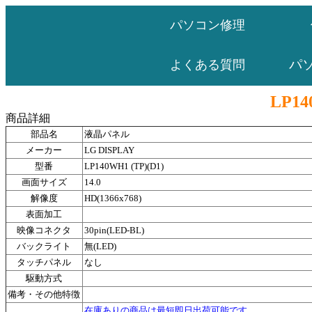
パソコン修理
パ
よくある質問
LP14
商品詳細
部品名
液晶パネル
メーカー
LG DISPLAY
型番
LP140WH1 (TP)(D1)
画面サイズ
14.0
解像度
HD(1366x768)
表面加工
映像コネクタ
30pin(LED-BL)
バックライト
無(LED)
タッチパネル
なし
駆動方式
備考・その他特徴
在庫ありの商品は最短即日出荷可能です。