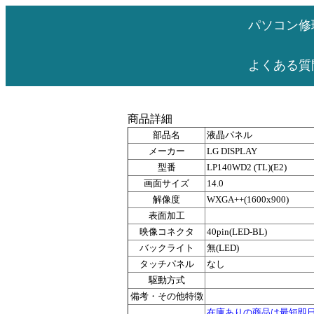
パソコン修
よくある質
商品詳細
部品名
液晶パネル
メーカー
LG DISPLAY
型番
LP140WD2 (TL)(E2)
画面サイズ
14.0
解像度
WXGA++(1600x900)
表面加工
映像コネクタ
40pin(LED-BL)
バックライト
無(LED)
タッチパネル
なし
駆動方式
備考・その他特徴
在庫ありの商品は最短即