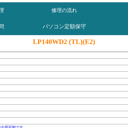
理
修理の流れ
パソコン定額保守
問
LP140WD2 (TL)(E2)
日出荷可能です。