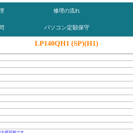
理
修理の流れ
パソコン定額保守
問
LP140QH1 (SP)(H1)
日出荷可能です。