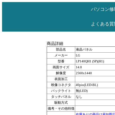
パソコン修
よくある質
商品詳細
部品名
液晶パネル
メーカー
LG
型番
LP140QH1 (SP)(H1)
画面サイズ
14.0
解像度
2560x1440
表面加工
映像コネクタ
40pin(LED-BL)
バックライト
無(LED)
タッチパネル
なし
駆動方式
備考・その他特徴
在庫ありの商品は最短即