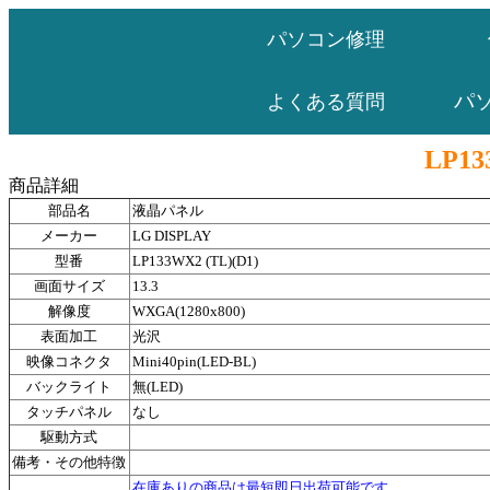
パソコン修理
パ
よくある質問
LP13
商品詳細
部品名
液晶パネル
メーカー
LG DISPLAY
型番
LP133WX2 (TL)(D1)
画面サイズ
13.3
解像度
WXGA(1280x800)
表面加工
光沢
映像コネクタ
Mini40pin(LED-BL)
バックライト
無(LED)
タッチパネル
なし
駆動方式
備考・その他特徴
在庫ありの商品は最短即日出荷可能です。