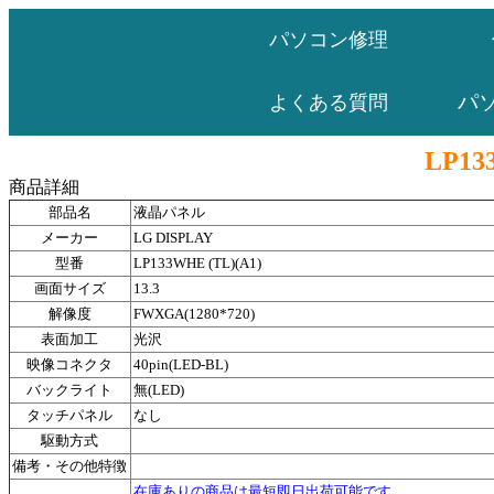
パソコン修理
パ
よくある質問
LP13
商品詳細
部品名
液晶パネル
メーカー
LG DISPLAY
型番
LP133WHE (TL)(A1)
画面サイズ
13.3
解像度
FWXGA(1280*720)
表面加工
光沢
映像コネクタ
40pin(LED-BL)
バックライト
無(LED)
タッチパネル
なし
駆動方式
備考・その他特徴
在庫ありの商品は最短即日出荷可能です。