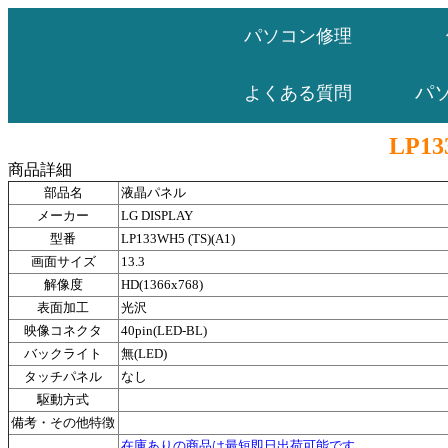
パソコン修理
パ
よくある質問
LP13
商品詳細
部品名
液晶パネル
メーカー
LG DISPLAY
型番
LP133WH5 (TS)(A1)
画面サイズ
13.3
解像度
HD(1366x768)
表面加工
光沢
映像コネクタ
40pin(LED-BL)
バックライト
無(LED)
タッチパネル
なし
駆動方式
備考・その他特徴
在庫ありの商品は最短即日出荷可能です。