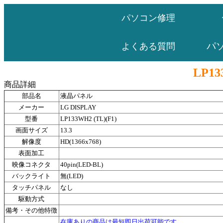
パソコン修理
パ
よくある質問
LP13
商品詳細
部品名
液晶パネル
メーカー
LG DISPLAY
型番
LP133WH2 (TL)(F1)
画面サイズ
13.3
解像度
HD(1366x768)
表面加工
映像コネクタ
40pin(LED-BL)
バックライト
無(LED)
タッチパネル
なし
駆動方式
備考・その他特徴
在庫ありの商品は最短即日出荷可能です。