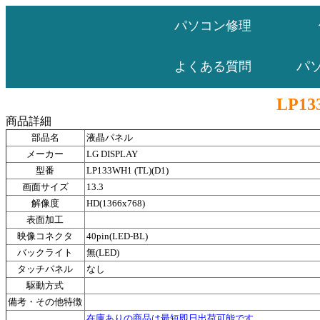
パソコン修理
パ
よくある質問
LP13
商品詳細
部品名
液晶パネル
メーカー
LG DISPLAY
型番
LP133WH1 (TL)(D1)
画面サイズ
13.3
解像度
HD(1366x768)
表面加工
映像コネクタ
40pin(LED-BL)
バックライト
無(LED)
タッチパネル
なし
駆動方式
備考・その他特徴
在庫ありの商品は最短即日出荷可能です。