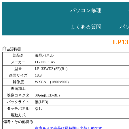
パソコン修理
パ
よくある質問
LP13
商品詳細
部品名
液晶パネル
メーカー
LG DISPLAY
型番
LP133WD2 (SP)(B1)
画面サイズ
13.3
解像度
WXGA++(1600x900)
表面加工
映像コネクタ
30pin(LED-BL)
バックライト
無(LED)
タッチパネル
なし
駆動方式
備考・その他特徴
在庫ありの商品は最短即日出荷可能です。