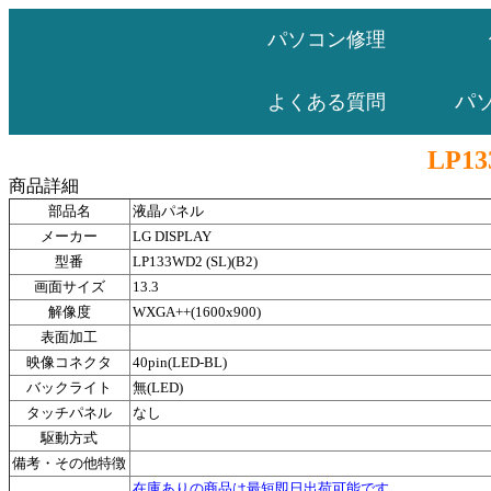
パソコン修理
パ
よくある質問
LP13
商品詳細
部品名
液晶パネル
メーカー
LG DISPLAY
型番
LP133WD2 (SL)(B2)
画面サイズ
13.3
解像度
WXGA++(1600x900)
表面加工
映像コネクタ
40pin(LED-BL)
バックライト
無(LED)
タッチパネル
なし
駆動方式
備考・その他特徴
在庫ありの商品は最短即日出荷可能です。