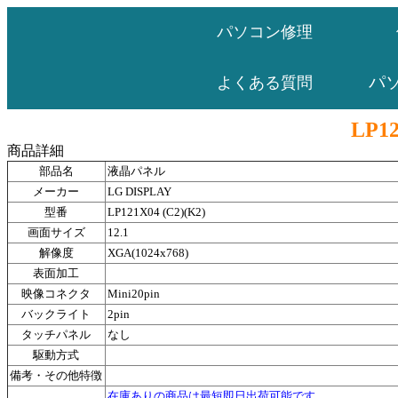
パソコン修理
パ
よくある質問
LP12
商品詳細
部品名
液晶パネル
メーカー
LG DISPLAY
型番
LP121X04 (C2)(K2)
画面サイズ
12.1
解像度
XGA(1024x768)
表面加工
映像コネクタ
Mini20pin
バックライト
2pin
タッチパネル
なし
駆動方式
備考・その他特徴
在庫ありの商品は最短即日出荷可能です。