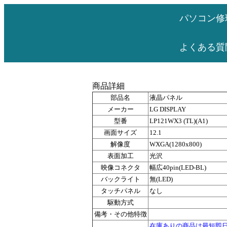
パソコン修
よくある質
商品詳細
部品名
液晶パネル
メーカー
LG DISPLAY
型番
LP121WX3 (TL)(A1)
画面サイズ
12.1
解像度
WXGA(1280x800)
表面加工
光沢
映像コネクタ
幅広40pin(LED-BL)
バックライト
無(LED)
タッチパネル
なし
駆動方式
備考・その他特徴
在庫ありの商品は最短即