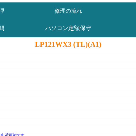
理
修理の流れ
パソコン定額保守
問
LP121WX3 (TL)(A1)
日出荷可能です。