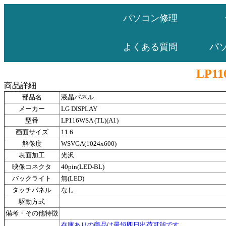
パソコン修理
パ
よくある質問
LP11
商品詳細
部品名
液晶パネル
メーカー
LG DISPLAY
型番
LP116WSA (TL)(A1)
画面サイズ
11.6
解像度
WSVGA(1024x600)
表面加工
光沢
映像コネクタ
40pin(LED-BL)
バックライト
無(LED)
タッチパネル
なし
駆動方式
備考・その他特徴
在庫ありの商品は最短即日出荷可能です。