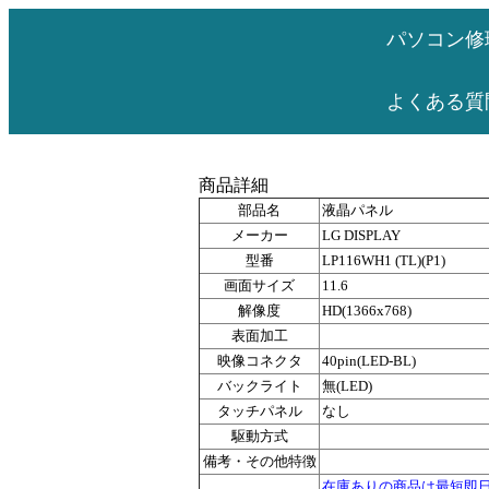
パソコン修
よくある質
商品詳細
部品名
液晶パネル
メーカー
LG DISPLAY
型番
LP116WH1 (TL)(P1)
画面サイズ
11.6
解像度
HD(1366x768)
表面加工
映像コネクタ
40pin(LED-BL)
バックライト
無(LED)
タッチパネル
なし
駆動方式
備考・その他特徴
在庫ありの商品は最短即