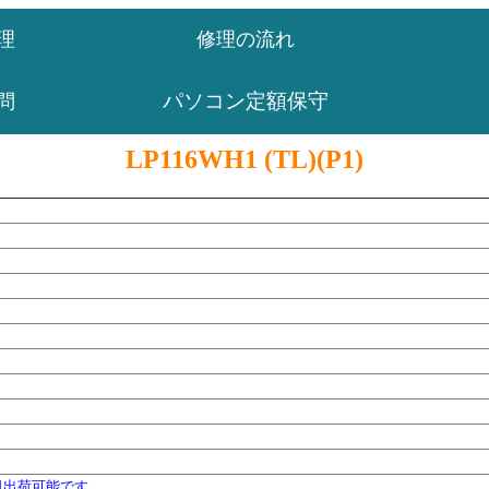
理
修理の流れ
パソコン定額保守
問
LP116WH1 (TL)(P1)
日出荷可能です。