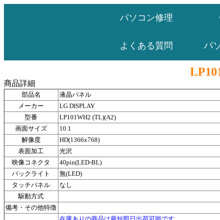
パソコン修理
パ
よくある質問
LP10
商品詳細
部品名
液晶パネル
メーカー
LG DISPLAY
型番
LP101WH2 (TL)(A2)
画面サイズ
10.1
解像度
HD(1366x768)
表面加工
光沢
映像コネクタ
40pin(LED-BL)
バックライト
無(LED)
タッチパネル
なし
駆動方式
備考・その他特徴
在庫ありの商品は最短即日出荷可能です。