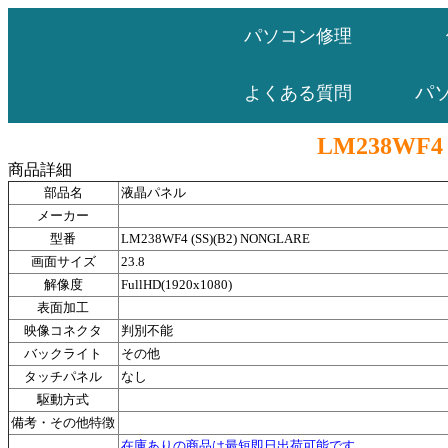
パソコン修理
パ
よくある質問
LM238WF4 
商品詳細
部品名
液晶パネル
メーカー
型番
LM238WF4 (SS)(B2) NONGLARE
画面サイズ
23.8
解像度
FullHD(1920x1080)
表面加工
映像コネクタ
判別不能
バックライト
その他
タッチパネル
なし
駆動方式
備考・その他特徴
在庫ありの商品は最短即日出荷可能です。