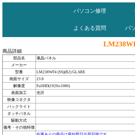
パソコン修理
パ
よくある質問
LM238WF
商品詳細
部品名
液晶パネル
メーカー
型番
LM238WF4 (SS)(B2) GLARE
画面サイズ
23.8
解像度
FullHD(1920x1080)
表面加工
光沢
映像コネクタ
バックライト
タッチパネル
駆動方式
備考・その他特徴
在庫ありの商品は最短即日出荷可能です。