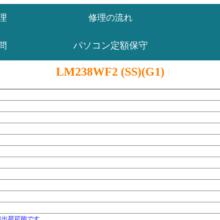
理
修理の流れ
パソコン定額保守
問
LM238WF2 (SS)(G1)
日出荷可能です。