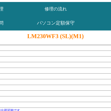
理
修理の流れ
パソコン定額保守
問
LM230WF3 (SL)(M1)
日出荷可能です。