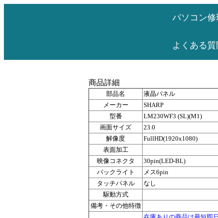
パソコン修
よくある質
商品詳細
部品名
液晶パネル
メーカー
SHARP
型番
LM230WF3 (SL)(M1)
画面サイズ
23.0
解像度
FullHD(1920x1080)
表面加工
映像コネクタ
30pin(LED-BL)
バックライト
メス6pin
タッチパネル
なし
駆動方式
備考・その他特徴
在庫ありの商品は最短即