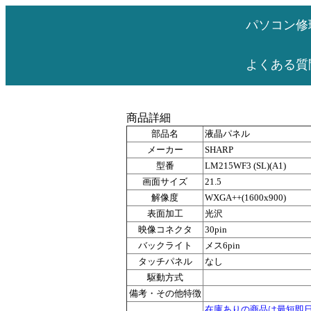
パソコン修
よくある質
商品詳細
部品名
液晶パネル
メーカー
SHARP
型番
LM215WF3 (SL)(A1)
画面サイズ
21.5
解像度
WXGA++(1600x900)
表面加工
光沢
映像コネクタ
30pin
バックライト
メス6pin
タッチパネル
なし
駆動方式
備考・その他特徴
在庫ありの商品は最短即