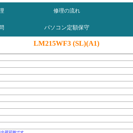
理
修理の流れ
パソコン定額保守
問
LM215WF3 (SL)(A1)
日出荷可能です。