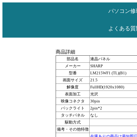
パソコン修
よくある質
商品詳細
部品名
液晶パネル
メーカー
SHARP
型番
LM215WF1 (TL)(B1)
画面サイズ
21.5
解像度
FullHD(1920x1080)
表面加工
光沢
映像コネクタ
30pin
バックライト
2pin*2
タッチパネル
なし
駆動方式
備考・その他特徴
在庫ありの商品は最短即