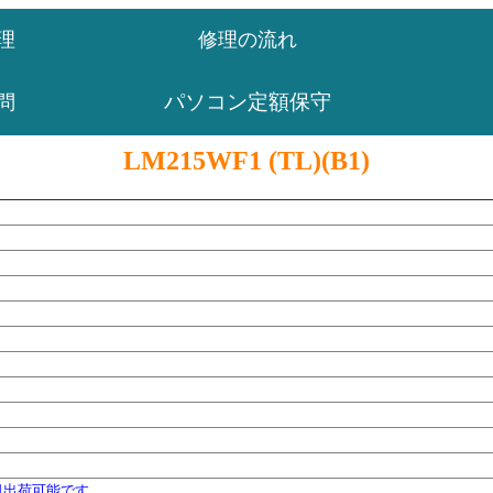
理
修理の流れ
パソコン定額保守
問
LM215WF1 (TL)(B1)
日出荷可能です。