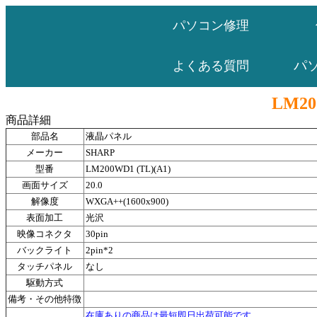
パソコン修理
パ
よくある質問
LM20
商品詳細
部品名
液晶パネル
メーカー
SHARP
型番
LM200WD1 (TL)(A1)
画面サイズ
20.0
解像度
WXGA++(1600x900)
表面加工
光沢
映像コネクタ
30pin
バックライト
2pin*2
タッチパネル
なし
駆動方式
備考・その他特徴
在庫ありの商品は最短即日出荷可能です。