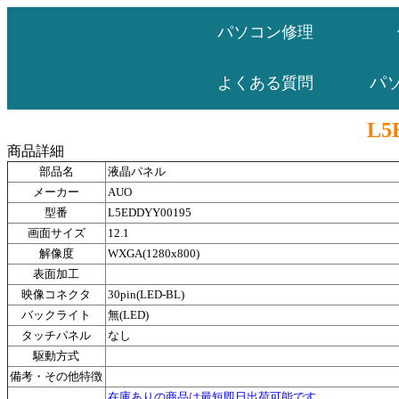
パソコン修理
パ
よくある質問
L5
商品詳細
部品名
液晶パネル
メーカー
AUO
型番
L5EDDYY00195
画面サイズ
12.1
解像度
WXGA(1280x800)
表面加工
映像コネクタ
30pin(LED-BL)
バックライト
無(LED)
タッチパネル
なし
駆動方式
備考・その他特徴
在庫ありの商品は最短即日出荷可能です。