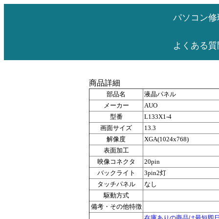
パソコン修
よくある質
商品詳細
部品名
液晶パネル
メーカー
AUO
型番
L133X1-4
画面サイズ
13.3
解像度
XGA(1024x768)
表面加工
映像コネクタ
20pin
バックライト
3pin2灯
タッチパネル
なし
駆動方式
備考・その他特徴
在庫ありの商品は最短即