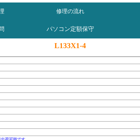
理
修理の流れ
パソコン定額保守
問
L133X1-4
日出荷可能です。