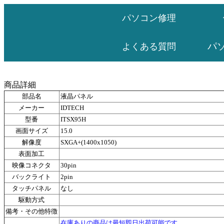
パソコン修理
パ
よくある質問
商品詳細
部品名
液晶パネル
メーカー
IDTECH
型番
ITSX95H
画面サイズ
15.0
解像度
SXGA+(1400x1050)
表面加工
映像コネクタ
30pin
バックライト
2pin
タッチパネル
なし
駆動方式
備考・その他特徴
在庫ありの商品は最短即日出荷可能です。